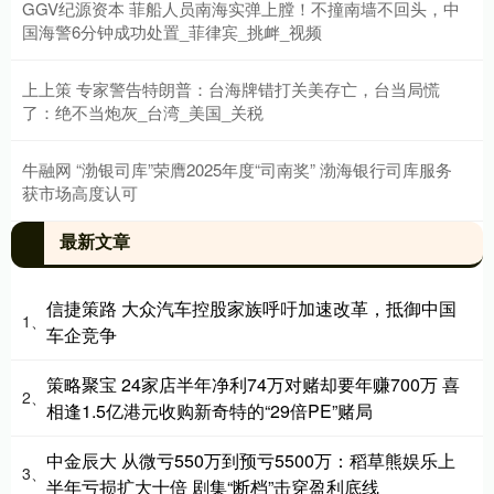
GGV纪源资本 菲船人员南海实弹上膛！不撞南墙不回头，中
国海警6分钟成功处置_菲律宾_挑衅_视频
上上策 专家警告特朗普：台海牌错打关美存亡，台当局慌
了：绝不当炮灰_台湾_美国_关税
牛融网 “渤银司库”荣膺2025年度“司南奖” 渤海银行司库服务
获市场高度认可
最新文章
信捷策路 大众汽车控股家族呼吁加速改革，抵御中国
1、
车企竞争
策略聚宝 24家店半年净利74万对赌却要年赚700万 喜
2、
相逢1.5亿港元收购新奇特的“29倍PE”赌局
中金辰大 从微亏550万到预亏5500万：稻草熊娱乐上
3、
半年亏损扩大十倍 剧集“断档”击穿盈利底线