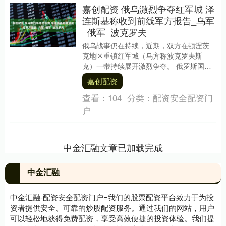
嘉创配资 俄乌激烈争夺红军城 泽
连斯基称收到前线军方报告_乌军
_俄军_波克罗夫
俄乌战事仍在持续，近期，双方在顿涅茨
克地区重镇红军城（乌方称波克罗夫斯
克）一带持续展开激烈争夺。 俄罗斯国防
部13日发布视频称，俄军“中部”集群部队在
嘉创配资
红军城方向....
查看：
104
分类：
配资安全配资门
户
中金汇融文章已加载完成
中金汇融
中金汇融-配资安全配资门户=我们的股票配资平台致力于为投
资者提供安全、可靠的炒股配资服务。通过我们的网站，用户
可以轻松地获得免费配资，享受高效便捷的投资体验。我们提