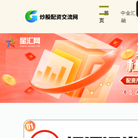
首
中金汇
页
融