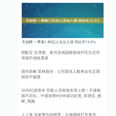
天创网 一季度1.85亿人次出入境 同比升13.5%
期配宝 京津冀、黄河流域国家级保护区生态环
境保护成效显著
国尚策略 双林股份：公司股东人数将会在定期
报告中披露
GGV纪源资本 菲船人员南海实弹上膛！不撞南
墙不回头，中国海警6分钟成功处置_菲律宾_挑
衅_视频
上上策 专家警告特朗普：台海牌错打关美存