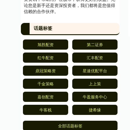
论您是新手还是资深投资者，我们都将是您值得
信赖的合作伙伴。
话题标签
旭胜配资
第二证券
红牛配资
汇丰配资
鼎冠策略资
星速优配平台
千金策略
上上策
嘉创配资
牛盈服务中心
牛客栈
捷希缘
全部话题标签