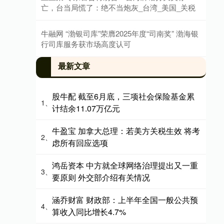
亡，台当局慌了：绝不当炮灰_台湾_美国_关税
牛融网 “渤银司库”荣膺2025年度“司南奖” 渤海银
行司库服务获市场高度认可
最新文章
股牛配 截至6月底，三项社会保险基金累
1、
计结余11.07万亿元
牛盈宝 加拿大总理：若美方关税生效 将考
2、
虑所有回应选项
鸿岳资本 中方就全球网络治理提出又一重
3、
要原则 外交部介绍有关情况
涵乔财富 财政部：上半年全国一般公共预
4、
算收入同比增长4.7%