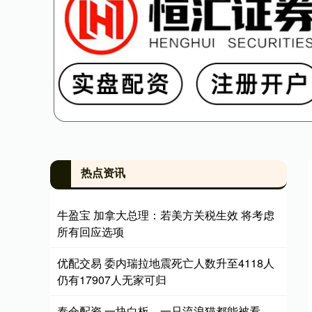
热点资讯
牛盈宝 加拿大总理：若美方关税生效 将考虑
所有回应选项
优配交易 委内瑞拉地震死亡人数升至4118人
仍有17907人无家可归
泰仓配资 一块白板、一只流浪猫都能被看