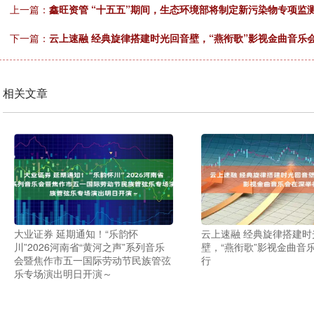
上一篇：
鑫旺资管 “十五五”期间，生态环境部将制定新污染物专项监
下一篇：
云上速融 经典旋律搭建时光回音壁，“燕衔歌”影视金曲音乐
相关文章
大业证券 延期通知！“乐韵怀
云上速融 经典旋律搭建时
川”2026河南省“黄河之声”系列音乐
壁，“燕衔歌”影视金曲音
会暨焦作市五一国际劳动节民族管弦
行
乐专场演出明日开演～