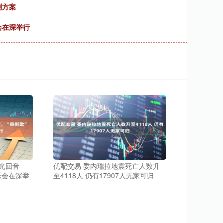
测方案
会在深举行
光回音
优配交易 委内瑞拉地震死亡人数升
乐会在深举
至4118人 仍有17907人无家可归