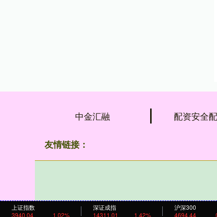
中金汇融
配资安全
友情链接：
上证指数
深证成指
沪深300
3940.04
1.02%
14311.01
1.42%
4694.44