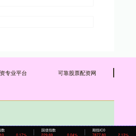
资专业平台
可靠股票配资网
指数
国债指数
期指IC0
.10
0.17%
229.69
0.04%
7877.80
2.13%