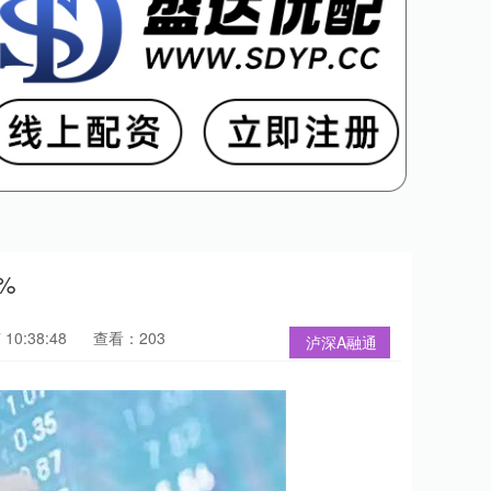
%
10:38:48
查看：203
泸深A融通