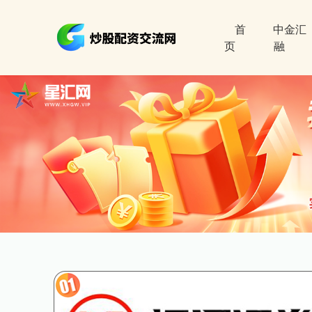
首
中金汇
页
融