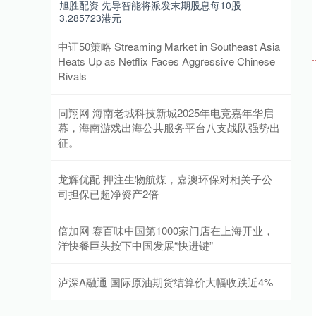
旭胜配资 先导智能将派发末期股息每10股
3.285723港元
中证50策略 Streaming Market in Southeast Asia
Heats Up as Netflix Faces Aggressive Chinese
Rivals
同翔网 海南老城科技新城2025年电竞嘉年华启
幕，海南游戏出海公共服务平台八支战队强势出
征。
龙辉优配 押注生物航煤，嘉澳环保对相关子公
司担保已超净资产2倍
倍加网 赛百味中国第1000家门店在上海开业，
洋快餐巨头按下中国发展“快进键”
泸深A融通 国际原油期货结算价大幅收跌近4%