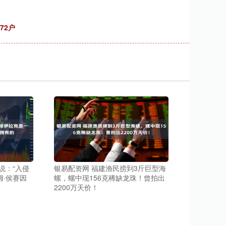
72户
说：“入侵
银易配资网 福建渔民捞到3斤巨型海
·侯赛因
螺，螺中现156克稀缺龙珠！曾拍出
2200万天价！