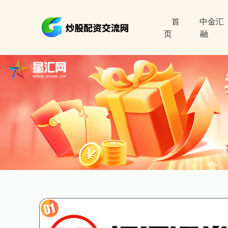
首
中金汇
页
融