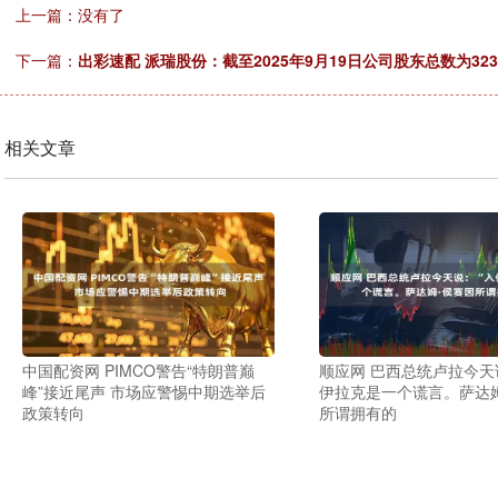
上一篇：没有了
下一篇：
出彩速配 派瑞股份：截至2025年9月19日公司股东总数为323
相关文章
中国配资网 PIMCO警告“特朗普巅
顺应网 巴西总统卢拉今天
峰”接近尾声 市场应警惕中期选举后
伊拉克是一个谎言。萨达姆
政策转向
所谓拥有的