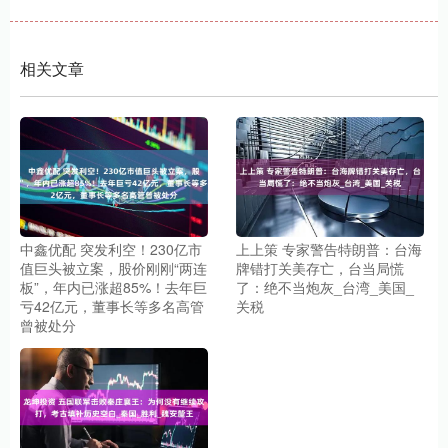
相关文章
中鑫优配 突发利空！230亿市
上上策 专家警告特朗普：台海
值巨头被立案，股价刚刚“两连
牌错打关美存亡，台当局慌
板”，年内已涨超85%！去年巨
了：绝不当炮灰_台湾_美国_
亏42亿元，董事长等多名高管
关税
曾被处分