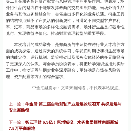
等工具在服务客户资产配置与风险管理中的重要作用。他表示，场
外衍生品的魅力在于能够发挥券商的交易组织功能。当场外衍生品
业务与其他业务相结合时，会催生出多样化的业务机遇。衍生工具
的结构特点赋予了它灵活的创新属性，可满足不同类型客户在利
率、汇率、商品市场的多样化投融资需求。场外衍生品是打破刚性
兑付、实现收益净值化、推动财富管理转型的重要手段。
本次培训的成功举办，是郑商所与中证协在跨行业人才培养方
面的成功探索。通过两天的系统学习，学员们对期货和衍生品市场
的功能定位、运行机制、监管框架以及服务实体经济的多元路径有
了更加深入的认识。与会学员纷纷表示，将把所学知识运用到实际
工作中，推动证券与期货业务深度融合，更好满足市场在风险管
理、资产配置等方面的综合需求。
中金汇融提示：文章来自网络，不代表本站观点。
上一篇：
牛鑫所 第二届自动驾驶产业发展论坛召开 共探发展与
安全新路径
下一篇：
智云理财 6.3亿！惠州城投、水务集团摘牌南部新城
7.8万平商服地