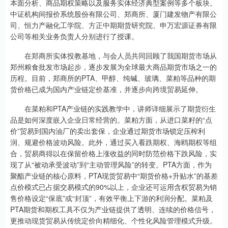
本面分析、商品期权策略以及服务实体经济典型案例等多个板块。
中证机构间报价系统股份有限公司、郑商所、厦门建发物产有限公
司、恒力产融化工学院、方正中期期货研究院、申万宏源证券有限
公司等相关业务负责人分别进行了授课。
在郑商所实体投教基地，与会人员共同回顾了我国期货市场从
郑州粮食批发市场起步，逐步发展为全球最大商品期货市场之一的
历程。目前，郑商所的PTA、甲醇、纯碱、玻璃、菜粕等品种的期
货价格已成为国内产业链定价基准，并逐步向跨境贸易延伸。
在菜粕和PTA产业链的实践教学中，讲师详细展示了期货衍生
品是如何深度嵌入企业日常经营的。菜粕方面，从进口菜籽的“点
价”贸易到国内油厂的卖出套保，企业通过期货市场锁定压榨利
润、规避价格波动风险。此外，通过买入看跌期权、海鸥期权等组
合，贸易商得以在保留价格上涨收益的同时防范价格下跌风险，实
现了从“被动承受波动”到“主动管理风险”的转变。PTA方面，作为
聚酯产业链的核心原料，PTA现货贸易中“期货价格+升贴水”的基差
点价模式已占据交易模式的90%以上，企业还可运用含权贸易为销
售价格设定“保底”或“封顶”，有效平衡上下游的利润分配。菜粕及
PTA期货和期权工具不仅为产业链提供了透明、连续的价格信号，
更推动现货贸易从传统定价向精细化、个性化风险管理模式升级。