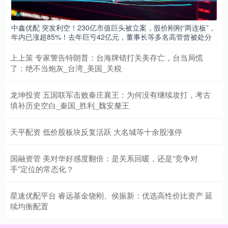
中鑫优配 突发利空！230亿市值巨头被立案，股价刚刚“两连板”，
年内已涨超85%！去年巨亏42亿元，董事长等多名高管曾被处分
上上策 专家警告特朗普：台海牌错打关美存亡，台当局慌
了：绝不当炮灰_台湾_美国_关税
龙坤投资 五国联军击败秦庄襄王：为何没有继续攻打，考古
填补历史空白_秦国_胜利_魏安釐王
天平配资 低价股板块反复活跃 大名城等十余股涨停
国融资管 美对华好感度翻倍：是关系回暖，还是“竞争对
手”定位的常态化？
星速优配平台 睿远基金饶刚、侯振新：优选高性价比资产 延
续均衡配置