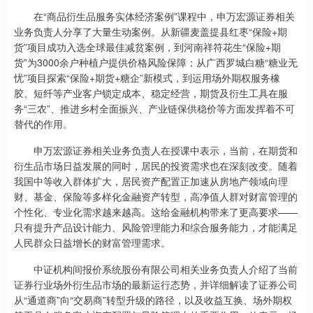
在“商品衍生品服务实体经济案例”课程中，申万宏源证券相关
业务负责人分享了大量生动案例。从新疆麦盖提县红枣“保险+期
货”项目成功入选全球最佳减贫案例，到河南祥符花生“保险+期
货”为3000余户种植户提供价格风险保障；从广西罗城白糖“糖业无
忧”项目探索“保险+期货+糖企”新模式，到运用场外期权服务橡
胶、短纤等产业客户锁定成本、稳定经营，期货及衍生工具在服
务“三农”、推进乡村全面振兴、产业链保供稳价等方面发挥着不可
替代的作用。
申万宏源证券相关业务负责人在授课中表示，当前，在期货和
衍生品市场日益发展的同时，居民的投资需求也在深刻改变。随着
我国中等收入群体扩大，居民资产配置正加速从房地产领域向理
财、基金、保险等多样化金融资产转型，高净值人群对财富管理的
个性化、专业化需求越来越高。这给金融机构带来了更高要求——
只有提升产品设计能力、风险管理能力和综合服务能力，才能满足
人民群众日益增长的财富管理需求。
中证机构间报价系统股份有限公司相关业务负责人介绍了当前
证券行业场外衍生品市场的最新运行态势，并详细解读了证券公司
从“通道商”向“交易商”转型升级的路径，以及收益互换、场外期权