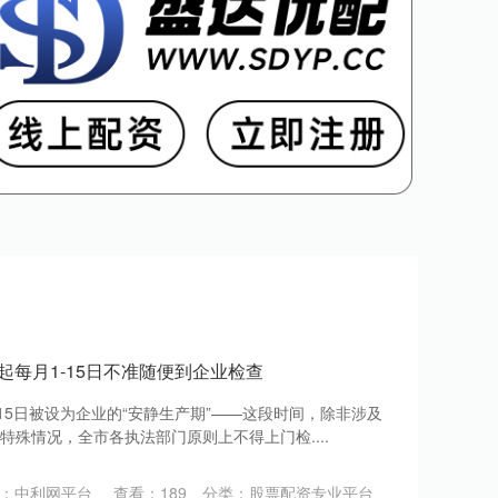
起每月1-15日不准随便到企业检查
15日被设为企业的“安静生产期”——这段时间，除非涉及
殊情况，全市各执法部门原则上不得上门检....
：中利网平台
查看：
189
分类：
股票配资专业平台