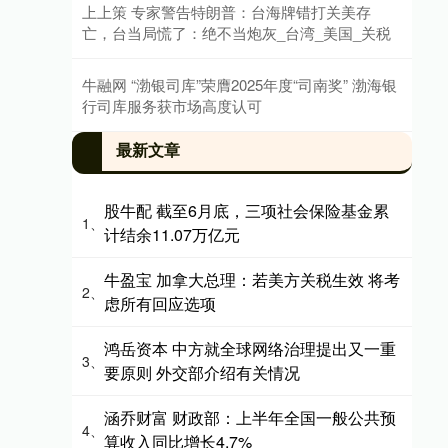
上上策 专家警告特朗普：台海牌错打关美存
亡，台当局慌了：绝不当炮灰_台湾_美国_关税
牛融网 “渤银司库”荣膺2025年度“司南奖” 渤海银
行司库服务获市场高度认可
最新文章
股牛配 截至6月底，三项社会保险基金累
1、
计结余11.07万亿元
牛盈宝 加拿大总理：若美方关税生效 将考
2、
虑所有回应选项
鸿岳资本 中方就全球网络治理提出又一重
3、
要原则 外交部介绍有关情况
涵乔财富 财政部：上半年全国一般公共预
4、
算收入同比增长4.7%