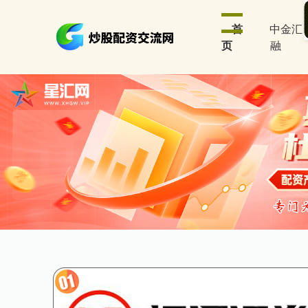
首
中金汇
页
融