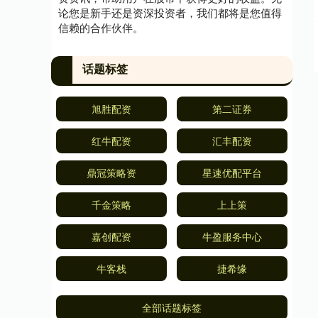
论您是新手还是资深投资者，我们都将是您值得
信赖的合作伙伴。
话题标签
旭胜配资
第二证券
红牛配资
汇丰配资
鼎冠策略资
星速优配平台
千金策略
上上策
嘉创配资
牛盈服务中心
牛客栈
捷希缘
全部话题标签