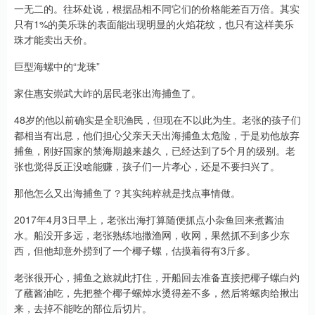
一无二的。往坏处说，根据品相不同它们的价格能差百万倍。其实
只有1%的美乐珠的表面能出现明显的火焰花纹，也只有这样美乐
珠才能卖出天价。
巨型海螺中的“龙珠”
家住惠安崇武大岞的居民老张出海捕鱼了。
48岁的他以前确实是全职渔民，但现在不以此为生。老张的孩子们
都相当有出息，他们担心父亲天天出海捕鱼太危险，于是劝他放弃
捕鱼，刚好国家的禁海期越来越久，已经达到了5个月的级别。老
张也觉得反正没啥能赚，孩子们一片孝心，还是不要扫兴了。
那他怎么又出海捕鱼了？其实纯粹就是找点事情做。
2017年4月3日早上，老张出海打算随便抓点小杂鱼回来煮酱油
水。船没开多远，老张熟练地撒渔网，收网，果然抓不到多少东
西，但他却意外捞到了一个椰子螺，估摸着得有3斤多。
老张很开心，捕鱼之旅就此打住，开船回去准备直接把椰子螺白灼
了蘸酱油吃，先把整个椰子螺焯水烫得差不多，然后将螺肉给揪出
来，去掉不能吃的部位后切片。