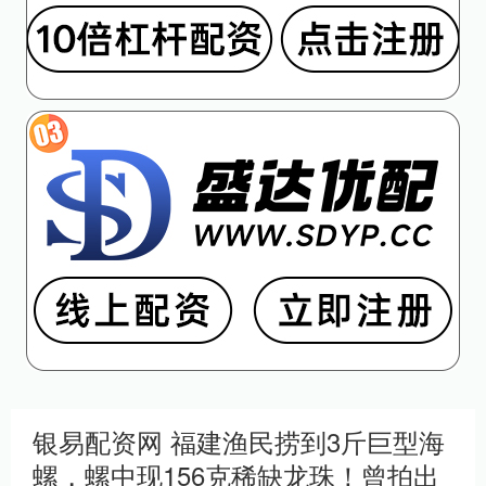
银易配资网 福建渔民捞到3斤巨型海
螺，螺中现156克稀缺龙珠！曾拍出