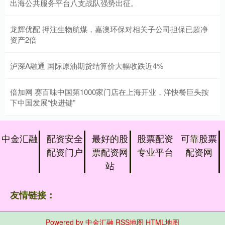
出海公共服务平台八支战队强势出征。
龙辉优配 押注生物航煤，嘉澳环保对相关子公司担保已超净
资产2倍
泸深A融通 国际原油期货结算价大幅收跌近4%
倍加网 赛百味中国第1000家门店在上海开业，洋快餐巨头按
下中国发展“快进键”
中金汇融
配资安全
最好的股
股票配资
可靠股票
配资门户
票配资网
专业平台
配资网
站
友情链接：
Powered by
中金汇融
RSS地图
HTML地图