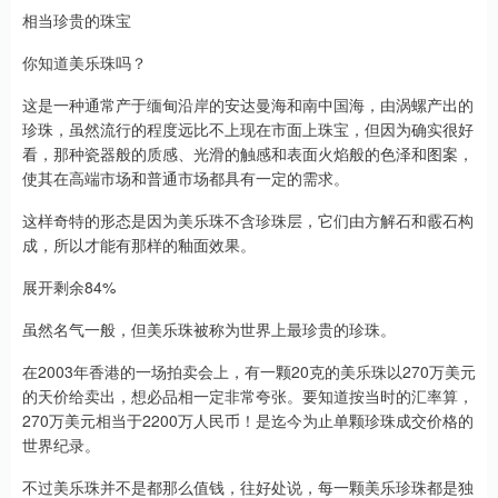
相当珍贵的珠宝
你知道美乐珠吗？
这是一种通常产于缅甸沿岸的安达曼海和南中国海，由涡螺产出的
珍珠，虽然流行的程度远比不上现在市面上珠宝，但因为确实很好
看，那种瓷器般的质感、光滑的触感和表面火焰般的色泽和图案，
使其在高端市场和普通市场都具有一定的需求。
这样奇特的形态是因为美乐珠不含珍珠层，它们由方解石和霰石构
成，所以才能有那样的釉面效果。
展开剩余84%
虽然名气一般，但美乐珠被称为世界上最珍贵的珍珠。
在2003年香港的一场拍卖会上，有一颗20克的美乐珠以270万美元
的天价给卖出，想必品相一定非常夸张。要知道按当时的汇率算，
270万美元相当于2200万人民币！是迄今为止单颗珍珠成交价格的
世界纪录。
不过美乐珠并不是都那么值钱，往好处说，每一颗美乐珍珠都是独