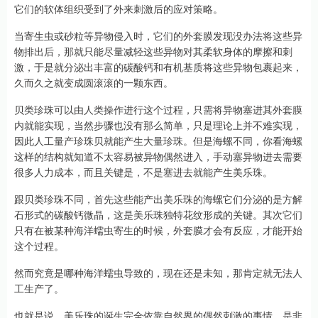
它们的软体组织受到了外来刺激后的应对策略。
当寄生虫或砂粒等异物侵入时，它们的外套膜发现没办法将这些异
物排出后，那就只能尽量减轻这些异物对其柔软身体的摩擦和刺
激，于是就分泌出丰富的碳酸钙和有机基质将这些异物包裹起来，
久而久之就变成圆滚滚的一颗东西。
贝类珍珠可以由人类操作进行这个过程，只需将异物塞进其外套膜
内就能实现，当然步骤也没有那么简单，只是理论上并不难实现，
因此人工量产珍珠贝就能产生大量珍珠。但是海螺不同，你看海螺
这样的结构就知道不太容易被异物偶然进入，手动塞异物进去需要
很多人力成本，而且关键是，不是塞进去就能产生美乐珠。
跟贝类珍珠不同，首先这些能产出美乐珠的海螺它们分泌的是方解
石形式的碳酸钙微晶，这是美乐珠独特花纹形成的关键。其次它们
只有在被某种海洋蠕虫寄生的时候，外套膜才会有反应，才能开始
这个过程。
然而究竟是哪种海洋蠕虫导致的，现在还是未知，那肯定就无法人
工生产了。
也就是说，美乐珠的诞生完全依靠自然界的偶然刺激的事情，是非