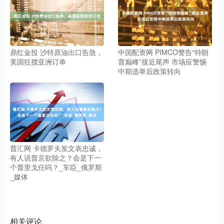
鼎红金投 沙特原油出口告急，
中国配资网 PIMCO警告“特朗
美国狂揽亚洲订单
普巅峰”接近尾声 市场应警惕
中期选举后政策转向
普汇网 卡德罗夫发文表忠诚，
有人说普京欲除之？会是下一
个普里戈任吗？_车臣_俄罗斯
_媒体
相关评论